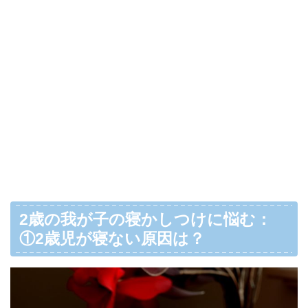
2歳の我が子の寝かしつけに悩む：
①2歳児が寝ない原因は？