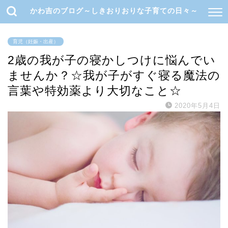
かわ吉のブログ～しきおりおりな子育ての日々～
育児（妊娠・出産）
2歳の我が子の寝かしつけに悩んでい
ませんか？☆我が子がすぐ寝る魔法の
言葉や特効薬より大切なこと☆
2020年5月4日