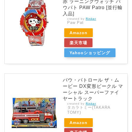
赤 ラーニングウォッチ パ
ウパト PAW Patro [並行輸
入品]
created by
Rinker
Paw Pat
Amazon
楽天市場
Yahooショッピング
パウ・パトロール ザ・ム
ービー DX変形ビークル マ
ーシャル スーパーファイ
ヤートラック
created by
Rinker
タカラトミー(TAKARA
TOMY)
Amazon