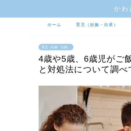
かわ
ホーム
育児（妊娠・出産）
育児（妊娠・出産）
4歳や5歳、6歳児が
と対処法について調べ