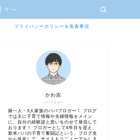
日々～
プライバシーポリシー＆免責事項
かわ吉
パパブロガー
娘一人・3人家族のパパブロガー！ ブログ
では主に子育て情報や夫婦情報をメイン
に、自分の経験談と思いをのせて発信して
おります！ ブロガーとして4年目を迎え、
新米パパの子育て奮闘記という、ブログ名
から改名して、サイトもリニューアルしま