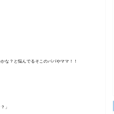
のかな？と悩んでるそこのパパやママ！！
」
な？」