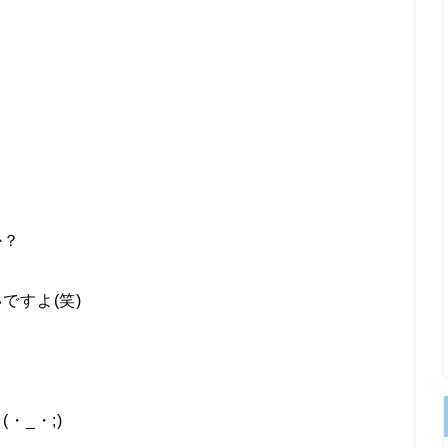
か？
ですよ(笑)
！
・_・;)