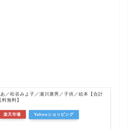
ばあ／松谷みよ子／瀬川康男／子供／絵本【合計
で送料無料】
楽天市場
Yahooショッピング