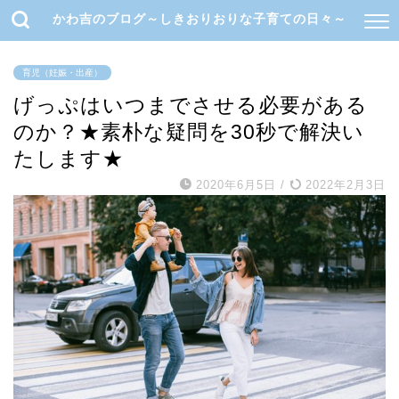
かわ吉のブログ～しきおりおりな子育ての日々～
育児（妊娠・出産）
げっぷはいつまでさせる必要がある
のか？★素朴な疑問を30秒で解決い
たします★
2020年6月5日
/
2022年2月3日