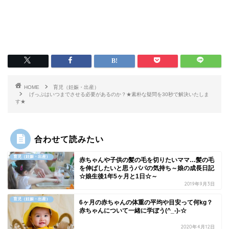
HOME
育児（妊娠・出産）
げっぷはいつまでさせる必要があるのか？★素朴な疑問を30秒で解決いたしま
す★
合わせて読みたい
育児（妊娠・出産）
赤ちゃんや子供の髪の毛を切りたいママ…髪の毛
を伸ばしたいと思うパパの気持ち～娘の成長日記
☆娘生後1年5ヶ月と1日☆～
2019年9月3日
育児（妊娠・出産）
6ヶ月の赤ちゃんの体重の平均や目安って何kg？
赤ちゃんについて一緒に学ぼう(^_-)-☆
2020年4月12日