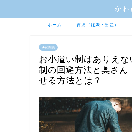
かわ
ホーム
育児（妊娠・出産）
夫婦問題
お小遣い制はありえな
制の回避方法と奥さん
せる方法とは？