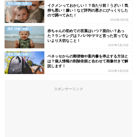
育児（妊娠・出産）
イクメンっておかしい！？当たり前！うざい！気
持ち悪い！嫌い！など評判の悪さにびっくりした
ので調べてみた！
2022年2月3日
育児（妊娠・出産）
赤ちゃんの初めての言葉はいつ？面白い？あっ
た？ランキングは？パパやママと言った言ってな
いより大切なこと！
2021年5月24日
育児（妊娠・出産）
ベネッセからの郵便物や案内書を停止する方法と
は？個人情報の削除依頼と合わせて画像付きで解
説します！
2022年4月20日
スポンサーリンク