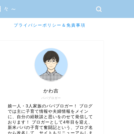
日々～
プライバシーポリシー＆免責事項
かわ吉
パパブロガー
娘一人・3人家族のパパブロガー！ ブログ
では主に子育て情報や夫婦情報をメイン
に、自分の経験談と思いをのせて発信して
おります！ ブロガーとして4年目を迎え、
新米パパの子育て奮闘記という、ブログ名
から改名して、サイトもリニューアルしま