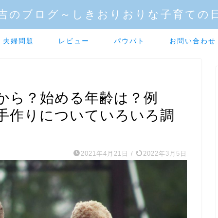
吉のブログ～しきおりおりな子育ての
夫婦問題
レビュー
パウパト
お問い合わせ
から？始める年齢は？例
手作りについていろいろ調
2021年4月21日
/
2022年3月5日